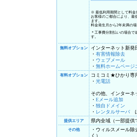
※
最低利用期間として料金
お客様のご都合により、最
ます。
料金発生月から2年未満の場合
＊工事費分割払いの場合で
す。
インターネット新発
無料オプション
・
有害情報除去
・
ウェブメール
・
無料ホームページ
コミコミ★ひかり専
有料オプション
・
光電話
その他、インターネ
・
Eメール追加
・
独自ドメイン
・
レンタルサーバ
県内全域（一部提供
提供エリア
・ウィルスメール除
その他
く）、