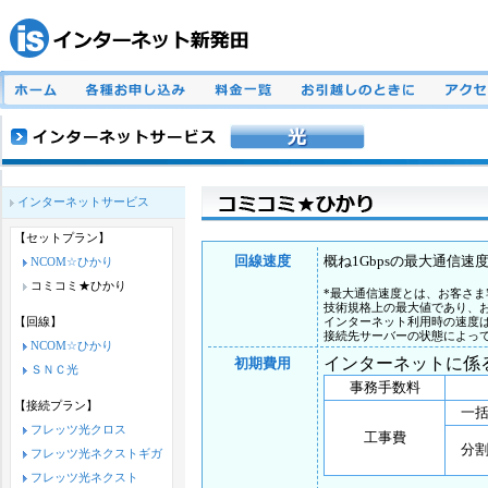
インターネットサービス
【セットプラン】
回線速度
概ね1Gbpsの最大通信速
NCOM☆ひかり
コミコミ★ひかり
*最大通信速度とは、お客さ
技術規格上の最大値であり、
【回線】
インターネット利用時の速度
接続先サーバーの状態によっ
NCOM☆ひかり
インターネットに係
初期費用
ＳＮＣ光
事務手数料
【接続プラン】
一括
フレッツ光クロス
工事費
分割
フレッツ光ネクストギガ
フレッツ光ネクスト