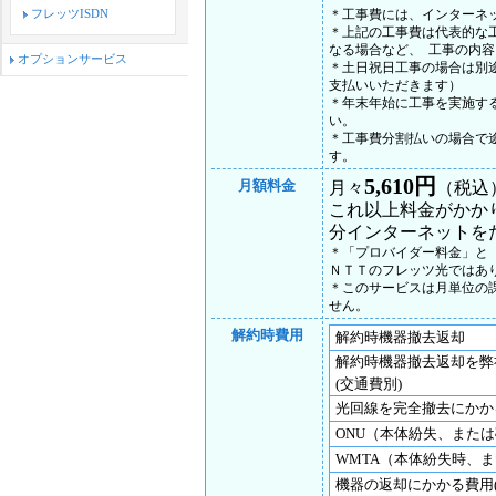
＊工事費には、インターネ
フレッツISDN
＊上記の工事費は代表的な
なる場合など、 工事の内
オプションサービス
＊土日祝日工事の場合は別途
支払いいただきます）
＊年末年始に工事を実施す
い。
＊工事費分割払いの場合で
す。
5,610円
月額料金
月々
（税込
これ以上料金がかか
分インターネットを
＊「プロバイダー料金」と
ＮＴＴのフレッツ光ではあ
＊このサービスは月単位の
せん。
解約時費用
解約時機器撤去返却
解約時機器撤去返却を弊
(交通費別)
光回線を完全撤去にかか
ONU（本体紛失、また
WMTA（本体紛失時、
機器の返却にかかる費用(