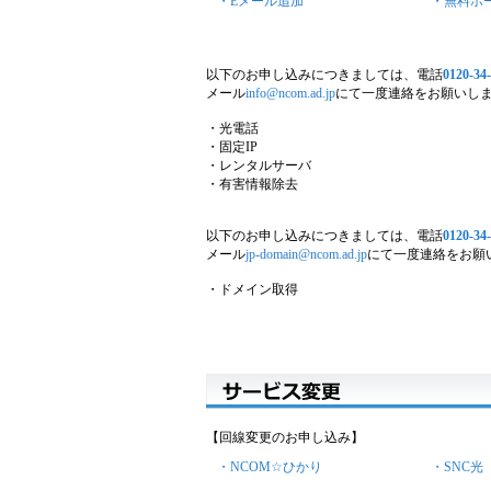
・Eメール追加
・無料ホ
以下のお申し込みにつきましては、電話
0120-34
メール
info@ncom.ad.jp
にて一度連絡をお願いし
・光電話
・固定IP
・レンタルサーバ
・有害情報除去
以下のお申し込みにつきましては、電話
0120-34
メール
jp-domain@ncom.ad.jp
にて一度連絡をお願
・ドメイン取得
【回線変更のお申し込み】
・NCOM☆ひかり
・SNC光