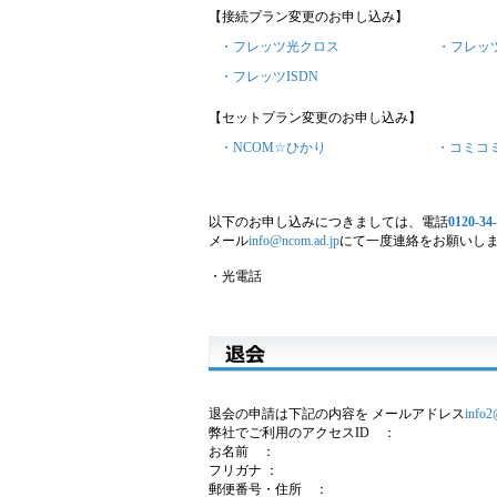
【接続プラン変更のお申し込み】
・フレッツ光クロス
・フレッ
・フレッツISDN
【セットプラン変更のお申し込み】
・NCOM☆ひかり
・コミコ
以下のお申し込みにつきましては、電話
0120-34
メール
info@ncom.ad.jp
にて一度連絡をお願いし
・光電話
退会の申請は下記の内容を メールアドレス
info2
弊社でご利用のアクセスID ：
お名前 ：
フリガナ ：
郵便番号・住所 ：