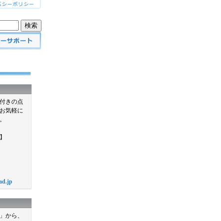
付きの点
お気軽に
。
】
ad.jp
」から、