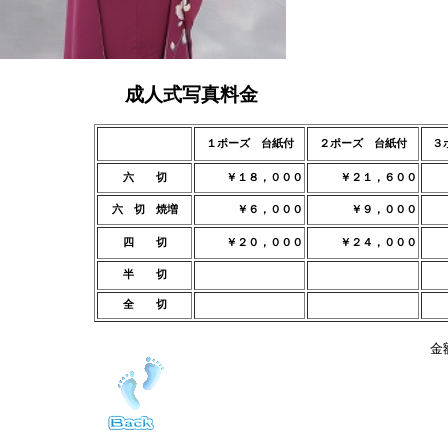
成人式写真料金
１ポーズ 台紙付
２ポーズ 台紙付
３
六 切
￥１８，０００
￥２１，６００
六 切 焼増
￥６，０００
￥９，０００
四 切
￥２０，０００
￥２４，０００
半 切
全 切
金