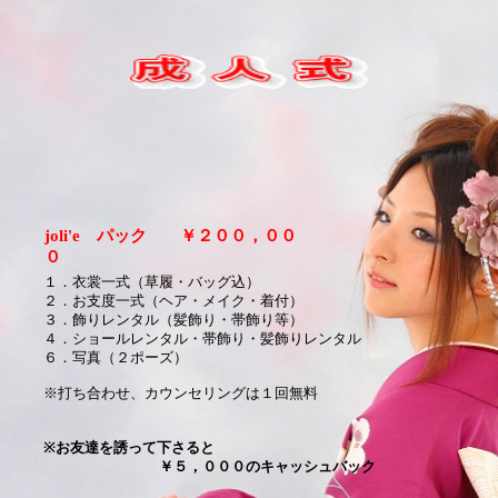
joli'e パック ￥２００，００
０
１．衣裳一式（草履・バッグ込）
２．お支度一式（ヘア・メイク・着付）
３．飾りレンタル（髪飾り・帯飾り等）
４．ショールレンタル・帯飾り・髪飾りレンタル
６．写真（２ポーズ）
※打ち合わせ、カウンセリング
は１回無料
※お友達を誘って下さると
￥５，０００のキャッシュバック