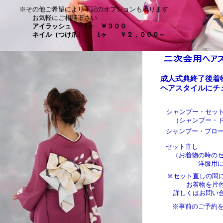
※その他ご希望により下記のオプションも承ります
お気軽にご相談下さい
アイラッシュ 1ヶ ￥３００
ネイル（つけ爪） 1ヶ ￥２，０００～
成人式典終了後着
ヘアスタイルにチ
シャンプー・
（シャンプー・ド
シャンプー・
セット直
（お着物の時のセ
洋服用にセッ
※セット直しの間
お着物を片付け
詳しくはお問い合
※事前のご予約