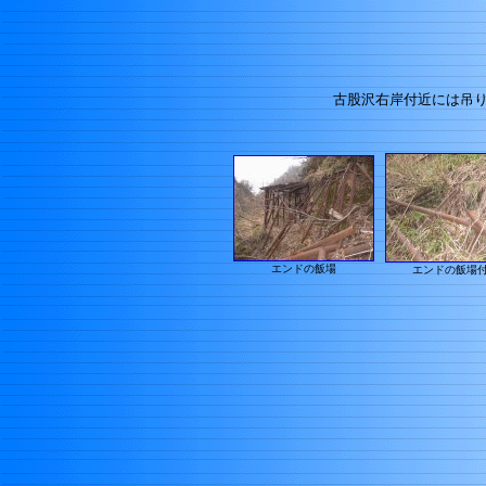
古股沢右岸
付近には吊り
エンドの飯場
エンドの飯場