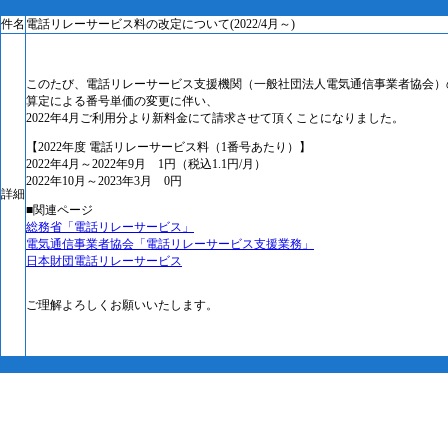
件名
電話リレーサービス料の改定について(2022/4月～)
このたび、電話リレーサービス支援機関（一般社団法人電気通信事業者協会）
算定による番号単価の変更に伴い、
2022年4月ご利用分より新料金にて請求させて頂くことになりました。
【2022年度 電話リレーサービス料（1番号あたり）】
2022年4月～2022年9月 1円（税込1.1円/月）
2022年10月～2023年3月 0円
詳細
■関連ページ
総務省「電話リレーサービス」
電気通信事業者協会「電話リレーサービス支援業務」
日本財団電話リレーサービス
ご理解よろしくお願いいたします。